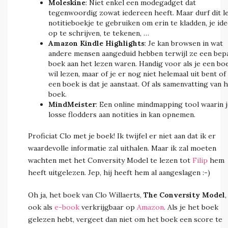
Moleskine
: Niet enkel een modegadget dat
tegenwoordig zowat iedereen heeft. Maar durf dit l
notitieboekje te gebruiken om erin te kladden, je id
op te schrijven, te tekenen, …
Amazon Kindle Highlights
: Je kan browsen in wat
andere mensen aangeduid hebben terwijl ze een bep
boek aan het lezen waren. Handig voor als je een bo
wil lezen, maar of je er nog niet helemaal uit bent of
een boek is dat je aanstaat. Of als samenvatting van 
boek.
MindMeister
: Een online mindmapping tool waarin j
losse flodders aan notities in kan opnemen.
Proficiat Clo met je boek! Ik twijfel er niet aan dat ik er
waardevolle informatie zal uithalen. Maar ik zal moeten
wachten met het Conversity Model te lezen tot
Filip
hem
heeft uitgelezen. Jep, hij heeft hem al aangeslagen :-)
Oh ja, het boek van Clo Willaerts,
The Conversity Model
,
ook als
e-book
verkrijgbaar op
Amazon
. Als je het boek
gelezen hebt, vergeet dan niet om het boek een score te