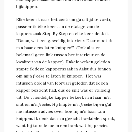
bijknippen.
Elke keer ik naar het centrum ga (altijd te voet),
passeer ik élke keer aan de etalage van de
kapperszaak Step By Step en elke keer denk ik
“Damn, wat een geweldig interieur. Daar moet ik
m’n haar eens laten knippen!” (Ook al is er
helemaal geen link tussen het interieur en de
kwaliteit van de kapper) Enkele weken geleden
stapte ik deze kappperszaak in Aalst dus binnen
om mijn
froeke
te laten bijknippen. Het was
intussen ook al van februari geleden dat ik een
kapper bezocht had, dus de snit was er volledig
uit. De vriendelijke kapper bekeek m’n haar, m’n
snit en m’n
froeke
. Hij knipte m’n
froeke
bij en gaf
me intussen advies over hoe hij m’n haar zou
knippen. Ik denk dat m’n gezicht boekdelen sprak,
want hij toonde me in een boek wat hij precies