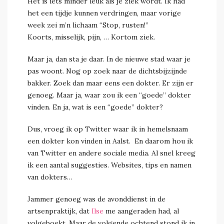
Het is iets minder leuk als je ziek wordt. Ik had
het een tijdje kunnen verdringen, maar vorige
week zei m’n lichaam “Stop, rusten!”
Koorts, misselijk, pijn, … Kortom ziek.
Maar ja, dan sta je daar. In de nieuwe stad waar je
pas woont. Nog op zoek naar de dichtsbijzijnde
bakker. Zoek dan maar eens een dokter. Er zijn er
genoeg. Maar ja, waar zou ik een “goede” dokter
vinden. En ja, wat is een “goede” dokter?
Dus, vroeg ik op Twitter waar ik in hemelsnaam
een dokter kon vinden in Aalst. En daarom hou ik
van Twitter en andere sociale media. Al snel kreeg
ik een aantal suggesties. Websites, tips en namen
van dokters…
Jammer genoeg was de avonddienst in de
artsenpraktijk, dat
Ilse
me aangeraden had, al
volgeboekt. Maar de volgende ochtend stond ik in