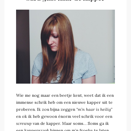
saravdv
0 Comment
Wie me nog maar een beetje kent, weet dat ik een
immense schrik heb om een nieuwe kapper uit te
proberen. Ik zou bijna zeggen
“m’n haar is heilig”
en ok ik heb gewoon énorm veel schrik voor een
screwup
van de kapper.
M
aar soms… Soms ga ik
een kapperszaak binnen om m’n froeke te laten