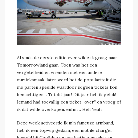
saravdv
0 Comment
Al sinds de eerste editie ever wilde ik graag naar
Tomorrowland gaan. Toen was het een
vergetelheid en vrienden met een andere
muzieksmaak, later werd het de populariteit die
me parten speelde waardoor ik geen tickets kon
bemachtigen… Tot dit jaar! Dit jaar heb ik geluk!
Iemand had toevallig een ticket “over” en vroeg of
ik dat wilde overkopen. euhm… Hell Yeah!
Deze week activeerde ik m’n fameuze armband,
heb ik een top-up gedaan, een mobile charger
besteld bij Coolblue en een lijstje gemaakt van