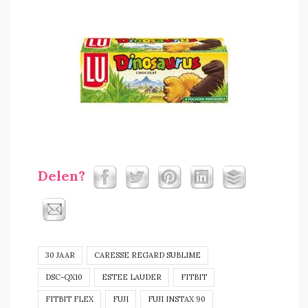
Delen?
30 JAAR
CARESSE REGARD SUBLIME
DSC-QX10
ESTEE LAUDER
FITBIT
FITBIT FLEX
FUJI
FUJI INSTAX 90