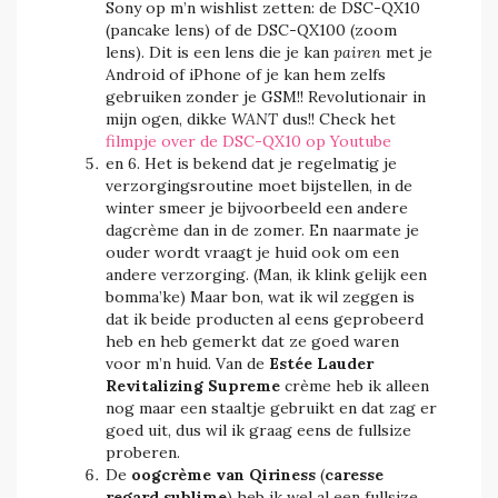
Sony op m’n wishlist zetten: de DSC-QX10
(pancake lens) of de DSC-QX100 (zoom
lens). Dit is een lens die je kan
pairen
met je
Android of iPhone of je kan hem zelfs
gebruiken zonder je GSM!! Revolutionair in
mijn ogen, dikke
WANT
dus!! Check het
filmpje over de DSC-QX10 op Youtube
en 6. Het is bekend dat je regelmatig je
verzorgingsroutine moet bijstellen, in de
winter smeer je bijvoorbeeld een andere
dagcrème dan in de zomer. En naarmate je
ouder wordt vraagt je huid ook om een
andere verzorging. (Man, ik klink gelijk een
bomma’ke) Maar bon, wat ik wil zeggen is
dat ik beide producten al eens geprobeerd
heb en heb gemerkt dat ze goed waren
voor m’n huid. Van de
Estée Lauder
Revitalizing Supreme
crème heb ik alleen
nog maar een staaltje gebruikt en dat zag er
goed uit, dus wil ik graag eens de fullsize
proberen.
De
oogcrème van Qiriness
(
caresse
regard sublime
) heb ik wel al een fullsize