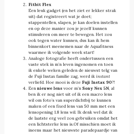
Fitbit Flex
Een leuk gadget (en het ziet er lekker strak
uit) dat registreert wat je doet;
stappentellen, slapen, je kan doelen instellen
en op deze manier zou je jezelf kunnen
stimuleren om meer te bewegen. Het zou
ook tegen water kunnen, dus kan ik hem
binnenkort meenemen naar de Aquafitness
waarmee ik volgende week start!
Analoge fotografie heeft ondertussen een
vaste stek in m’n leven ingenomen en toen
ik enkele weken geleden de nieuwst telg van
de Fuji Instax familie zag, werd ik
instant
verliefd. Hoe mooi is deze
Fuji Instax 90
?!
Een
nieuwe lens
voor m’n
Sony Nex 5N
, al
ben ik er nog niet uit of ik een macro lens
wil om foto’s van superdichtbij te kunnen
maken of een fixed lens van 50 mm met een
lensopening 1.8 lens wil. Ik denk wel dat ik
de laatste erg veel zou gebruiken omdat het
een lichtsterke lens is.Of misschien moet ik
ineens maar het nieuwste paradepaardje van