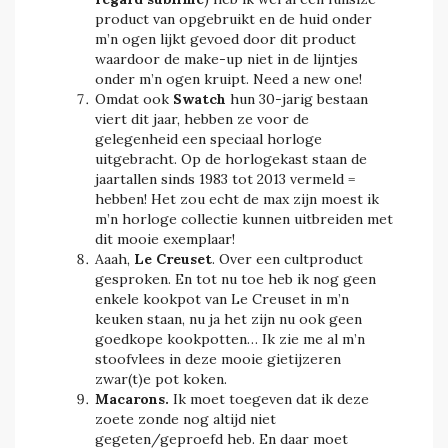
product van opgebruikt en de huid onder
m’n ogen lijkt gevoed door dit product
waardoor de make-up niet in de lijntjes
onder m’n ogen kruipt. Need a new one!
Omdat ook
Swatch
hun 30-jarig bestaan
viert dit jaar, hebben ze voor de
gelegenheid een speciaal horloge
uitgebracht. Op de horlogekast staan de
jaartallen sinds 1983 tot 2013 vermeld =
hebben! Het zou echt de max zijn moest ik
m’n horloge collectie kunnen uitbreiden met
dit mooie exemplaar!
Aaah,
Le Creuset
. Over een cultproduct
gesproken. En tot nu toe heb ik nog geen
enkele kookpot van Le Creuset in m’n
keuken staan, nu ja het zijn nu ook geen
goedkope kookpotten… Ik zie me al m’n
stoofvlees in deze mooie gietijzeren
zwar(t)e pot koken.
Macarons.
Ik moet toegeven dat ik deze
zoete zonde nog altijd niet
gegeten/geproefd heb. En daar moet